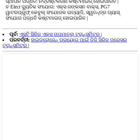
ସ୍ଥାପନ ପଦ୍ଧତି: ନିର୍ଦ୍ଦିଷ୍ଟକରଣ କଷ୍ଟମାଇଜ୍ ହୋଇପାରିବ |
ବ Elect ଦ୍ୟୁତିକ ସଂଯୋଗ: ଏକ୍ସ ଜଙ୍କସନ ବାକ୍ସ, PG7
ୱାଟରପ୍ରୁଫ୍ କେବୁଲ୍ ସଂଯୋଜକ ଇତ୍ୟାଦି, ସ୍ୱତନ୍ତ୍ର ଗ୍ୟାସ୍
ସଂଯୋଗ ପଦ୍ଧତି କଷ୍ଟମାଇଜ୍ ହୋଇପାରିବ |
ପୂର୍ବ:
ଏସଟି ସିରିଜ୍ ଏକ୍ସ ତାପମାତ୍ରା ଟ୍ରାନ୍ସମିଟର |
ପରବର୍ତ୍ତୀ:
ହାଇଡ୍ରୋଜେନ୍ ପ୍ରୟୋଗ ପାଇଁ ଡିଜି ସିରିଜ୍ ପ୍ରେସର
ଟ୍ରାନ୍ସମିଟର |