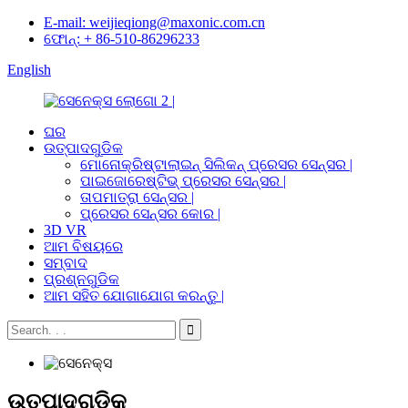
E-mail: weijieqiong@maxonic.com.cn
ଫୋନ୍: + 86-510-86296233
English
ଘର
ଉତ୍ପାଦଗୁଡିକ
ମୋନୋକ୍ରିଷ୍ଟାଲାଇନ୍ ସିଲିକନ୍ ପ୍ରେସର ସେନ୍ସର |
ପାଇଜୋରେଷ୍ଟିଭ୍ ପ୍ରେସର ସେନ୍ସର |
ତାପମାତ୍ରା ସେନ୍ସର |
ପ୍ରେସର ସେନ୍ସର କୋର |
3D VR
ଆମ ବିଷୟରେ
ସମ୍ବାଦ
ପ୍ରଶ୍ନଗୁଡିକ
ଆମ ସହିତ ଯୋଗାଯୋଗ କରନ୍ତୁ |
ଉତ୍ପାଦଗୁଡିକ