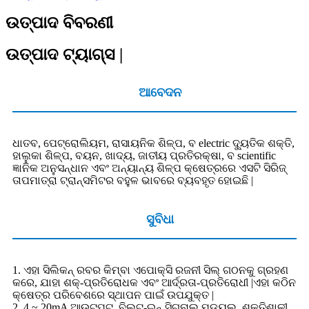
ଉତ୍ପାଦ ବିବରଣୀ
ଉତ୍ପାଦ ଟ୍ୟାଗ୍ସ |
ଆବେଦନ
ଧାତବ, ପେଟ୍ରୋଲିୟମ, ରାସାୟନିକ ଶିଳ୍ପ, ବ electric ଦ୍ୟୁତିକ ଶକ୍ତି,
ହାଲୁକା ଶିଳ୍ପ, ବୟନ, ଖାଦ୍ୟ, ଜାତୀୟ ପ୍ରତିରକ୍ଷା, ବ scientific
ଜ୍ଞାନିକ ଅନୁସନ୍ଧାନ ଏବଂ ଅନ୍ୟାନ୍ୟ ଶିଳ୍ପ କ୍ଷେତ୍ରରେ ଏସଟି ସିରିଜ୍
ତାପମାତ୍ରା ଟ୍ରାନ୍ସମିଟର ବହୁଳ ଭାବରେ ବ୍ୟବହୃତ ହୋଇଛି |
ସୁବିଧା
1. ଏହା ସିଲିକନ୍ ରବର କିମ୍ବା ଏପୋକ୍ସି ରଜନୀ ସିଲ୍ ଗଠନକୁ ଗ୍ରହଣ
କରେ, ଯାହା ଶକ୍-ପ୍ରତିରୋଧକ ଏବଂ ଆର୍ଦ୍ରତା-ପ୍ରତିରୋଧୀ |ଏହା କଠିନ
କ୍ଷେତ୍ର ପରିବେଶରେ ସ୍ଥାପନ ପାଇଁ ଉପଯୁକ୍ତ |
2. 4 ~ 20mA ଆଉଟପୁଟ୍, ବିଲ୍ଟ-ଇନ୍ ସିଗନାଲ୍ ମଡ୍ୟୁଲ୍, ଶକ୍ତିଶାଳୀ