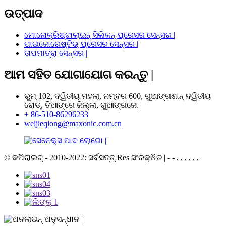
ଉତ୍ପାଦ
ମୋନୋକ୍ରିଷ୍ଟାଲାଇନ୍ ସିଲିକନ୍ ପ୍ରେସର ସେନ୍ସର |
ପାଇଜୋରେଷ୍ଟିଭ୍ ପ୍ରେସର ସେନ୍ସର |
ତାପମାତ୍ରା ସେନ୍ସର |
ଆମ ସହିତ ଯୋଗାଯୋଗ କରନ୍ତୁ |
ରୁମ୍ 102, ଦ୍ୱିତୀୟ ମହଲା, ନମ୍ବର 600, ଗୁଆଙ୍ଗଶାନ୍ ଦ୍ୱିତୀୟ
ରୋଡ୍, ତିଆଙ୍ଗେ ଜିଲ୍ଲା, ଗୁଆଙ୍ଗଜୋ |
+ 86-510-86296233
weijieqiong@maxonic.com.cn
© କପିରାଇଟ୍ - 2010-2022: ସର୍ବସତ୍ତ୍ Res ସଂରକ୍ଷିତ |
- - , , , , , ,