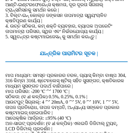
ଆଣ୍ଟି-ଇଣ୍ଟରଫେରେନ୍ସ କ୍ଷମତା, ଦୂର ଦୂରତା ସିଗନାଲ୍
ଟ୍ରାନ୍ସମିସନକୁ ସମର୍ଥନ କରେ |
3. ବିଲ୍ଟ-ଇନ୍ କୋଲ୍ଡ ଜଙ୍କସନ ତାପମାତ୍ରା ସ୍ୱୟଂଚାଳିତ
କ୍ଷତିପୂରଣ କାର୍ଯ୍ୟ |
4. ଉଚ୍ଚ ସଠିକତା, କମ୍ ଶକ୍ତି ବ୍ୟବହାର, ବ୍ୟାପକ ଅପରେଟିଂ
ତାପମାତ୍ରା ପରିସର, ସ୍ଥିର ଏବଂ ନିର୍ଭରଯୋଗ୍ୟ କାର୍ଯ୍ୟ |
5. ସ୍ୱତନ୍ତ୍ର କଷ୍ଟମାଇଜେସନ୍ କୁ ସମର୍ଥନ କରନ୍ତୁ |
ଯାନ୍ତ୍ରିକ ପାରାମିଟର ସୂଚକ |
ମାପ ମାଧ୍ୟମ: ସମସ୍ତ ପ୍ରକାରର ତରଳ, ଗ୍ୟାସ୍ କିମ୍ବା ବାଷ୍ପ 304,
316 କିମ୍ବା 316L ଷ୍ଟେନଲେସ୍ ଷ୍ଟିଲ୍ ସହିତ ସୁସଙ୍ଗତ, କ୍ଷତିକାରକ
ମାଧ୍ୟମ ସୁସଙ୍ଗତ ପଦାର୍ଥ ବାଛିପାରେ |
ମାପ ପରିସର: -200 ℃ ～ 1700 ℃ |
ସଠିକତା: (ବ al କଳ୍ପିକ) 0.5%, 0.25%, 0.1% |
ଆଉଟପୁଟ୍ ସିଗ୍ନାଲ୍: 4 ～ 20mA, 0 ～ 5V, 0 ～ 10V, 1 ～ 5V,
ତାପଜ ପ୍ରତିରୋଧ, ତାପଜ ଦମ୍ପତି, ଅନ୍ୟାନ୍ୟ ସଙ୍କେତ ପ୍ରକାର
କଷ୍ଟମାଇଜ୍ ହୋଇପାରିବ |
ଆପେକ୍ଷିକ ଆର୍ଦ୍ରତା: ≤95% (40 ℃)
ଅନ-ସାଇଟ୍ ପ୍ରଦର୍ଶନ: (ବ al କଳ୍ପିକ) ଏଲଇଡି ଡିଜିଟାଲ୍ ଟ୍ୟୁବ୍,
LCD ଡିଜିଟାଲ୍ ପ୍ରଦର୍ଶନ |