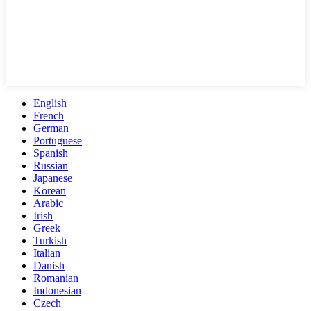
English
French
German
Portuguese
Spanish
Russian
Japanese
Korean
Arabic
Irish
Greek
Turkish
Italian
Danish
Romanian
Indonesian
Czech