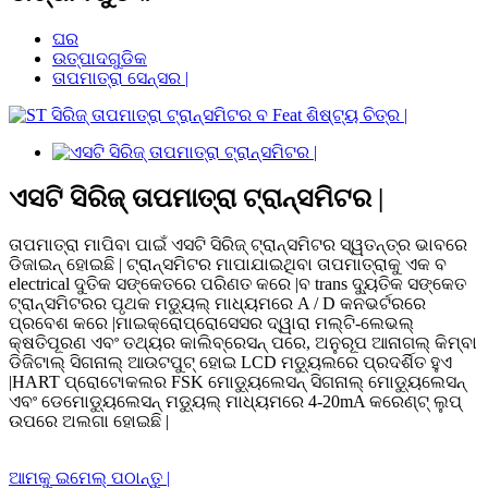
ଘର
ଉତ୍ପାଦଗୁଡିକ
ତାପମାତ୍ରା ସେନ୍ସର |
ଏସଟି ସିରିଜ୍ ତାପମାତ୍ରା ଟ୍ରାନ୍ସମିଟର |
ତାପମାତ୍ରା ମାପିବା ପାଇଁ ଏସଟି ସିରିଜ୍ ଟ୍ରାନ୍ସମିଟର ସ୍ୱତନ୍ତ୍ର ଭାବରେ
ଡିଜାଇନ୍ ହୋଇଛି | ଟ୍ରାନ୍ସମିଟର ମାପାଯାଇଥିବା ତାପମାତ୍ରାକୁ ଏକ ବ
electrical ଦୁତିକ ସଙ୍କେତରେ ପରିଣତ କରେ |ବ trans ଦ୍ୟୁତିକ ସଙ୍କେତ
ଟ୍ରାନ୍ସମିଟରର ପୃଥକ ମଡ୍ୟୁଲ୍ ମାଧ୍ୟମରେ A / D କନଭର୍ଟରରେ
ପ୍ରବେଶ କରେ |ମାଇକ୍ରୋପ୍ରୋସେସର ଦ୍ୱାରା ମଲ୍ଟି-ଲେଭଲ୍
କ୍ଷତିପୂରଣ ଏବଂ ତଥ୍ୟର କାଲିବ୍ରେସନ୍ ପରେ, ଅନୁରୂପ ଆନାଗଲ୍ କିମ୍ବା
ଡିଜିଟାଲ୍ ସିଗନାଲ୍ ଆଉଟପୁଟ୍ ହୋଇ LCD ମଡ୍ୟୁଲରେ ପ୍ରଦର୍ଶିତ ହୁଏ
|HART ପ୍ରୋଟୋକଲର FSK ମୋଡ୍ୟୁଲେସନ୍ ସିଗନାଲ୍ ମୋଡ୍ୟୁଲେସନ୍
ଏବଂ ଡେମୋଡ୍ୟୁଲେସନ୍ ମଡ୍ୟୁଲ୍ ମାଧ୍ୟମରେ 4-20mA କରେଣ୍ଟ୍ ଲୁପ୍
ଉପରେ ଅଲଗା ହୋଇଛି |
ଆମକୁ ଇମେଲ୍ ପଠାନ୍ତୁ |