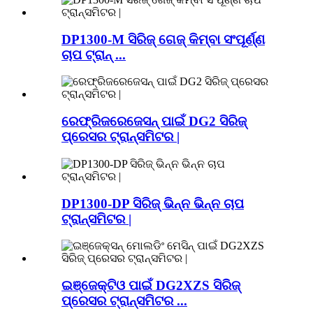
DP1300-M ସିରିଜ୍ ଗେଜ୍ କିମ୍ବା ସଂପୂର୍ଣ୍ଣ
ଚାପ ଟ୍ରାନ୍ ...
ରେଫ୍ରିଜରେଜେସନ୍ ପାଇଁ DG2 ସିରିଜ୍
ପ୍ରେସର ଟ୍ରାନ୍ସମିଟର |
DP1300-DP ସିରିଜ୍ ଭିନ୍ନ ଭିନ୍ନ ଚାପ
ଟ୍ରାନ୍ସମିଟର |
ଇଞ୍ଜେକ୍ଟିଓ ପାଇଁ DG2XZS ସିରିଜ୍
ପ୍ରେସର ଟ୍ରାନ୍ସମିଟର ...