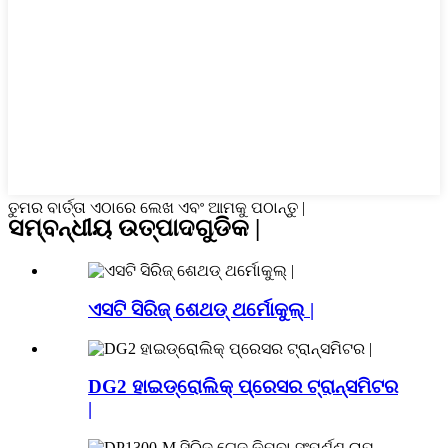
ତୁମର ବାର୍ତ୍ତା ଏଠାରେ ଲେଖ ଏବଂ ଆମକୁ ପଠାନ୍ତୁ |
ସମ୍ବନ୍ଧୀୟ ଉତ୍ପାଦଗୁଡିକ |
ଏସଟି ସିରିଜ୍ ଶେଥଡ୍ ଥର୍ମୋକୁଲ୍ |
DG2 ହାଇଡ୍ରୋଲିକ୍ ପ୍ରେସର ଟ୍ରାନ୍ସମିଟର
|