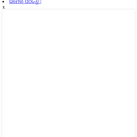
ଇମେଲ୍ ପଠାନ୍ତୁ |
x